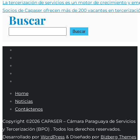
Navegación
La tercerización de servicios es un motor de crecimiento y em
de
Socios de Capaser ofrecen más de 200 vacantes en tercerizació
Buscar
entradas
Buscar
Home
Noticias
Contáctenos
Copyright ©2026 CAPASER – Cámara Paraguaya de Servicios
y Tercerización (BPO) . Todos los derechos reservados.
Desarrollado por
WordPress
&
Diseñado por
Bizberg Themes