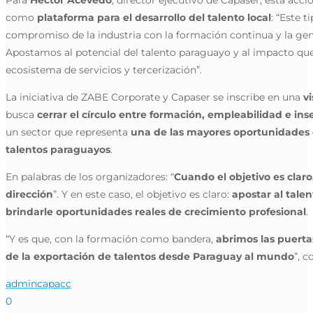
Para
Héctor Acevedo
, director ejecutivo de Capaser, esta acci
como
plataforma para el desarrollo del talento local
: “Este 
compromiso de la industria con la formación continua y la ge
Apostamos al potencial del talento paraguayo y al impacto que
ecosistema de servicios y tercerización”.
La iniciativa de ZABE Corporate y Capaser se inscribe en una
v
busca
cerrar el círculo entre formación, empleabilidad e inse
un sector que representa
una de las mayores oportunidades 
talentos paraguayos
.
En palabras de los organizadores: “
Cuando el objetivo es claro
dirección
”. Y en este caso, el objetivo es claro:
apostar al talen
brindarle oportunidades reales de crecimiento profesional
.
“Y es que, con la formación como bandera,
abrimos las puerta
de la exportación de talentos desde Paraguay al mundo
”, 
admincapacc
0