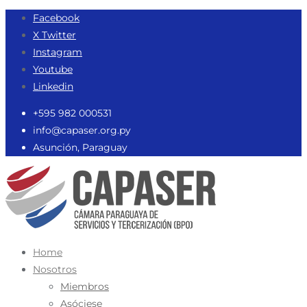
Saltar
Facebook
al
X Twitter
contenido
Instagram
Youtube
Linkedin
‪+595 982 000531‬
info@capaser.org.py
Asunción, Paraguay
Home
Nosotros
Miembros
Asóciese